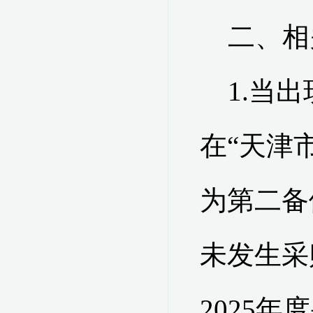
二、
相
1.
当出
在
“
天津
为第二备
未发生采
2025
年度